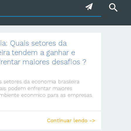
search
ia: Quais setores da
eira tendem a ganhar e
rentar maiores desafios ?
s setores da economia brasileira
ais podem enfrentar maiores
biente econmico para as empresas
Continuar lendo ->