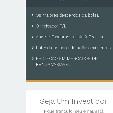
chevron_right
Os maiores dividendos da bolsa
chevron_right
O Indicador P/L
chevron_right
Análise Fundamentalista X Técnica
chevron_right
Entenda os tipos de ações existentes
chevron_right
PROTECAO EM MERCADOS DE
RENDA VARIAVEL
Seja Um Investidor
Fique tranquilo, seu email está