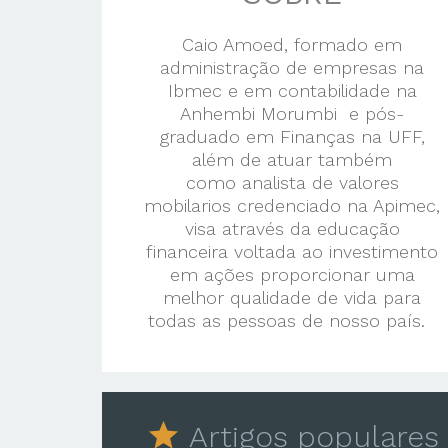
Caio Amoed, formado em
administração de empresas na
Ibmec e em contabilidade na
Anhembi Morumbi e pós-
graduado em Finanças na UFF,
além de atuar também
como analista de valores
mobilarios credenciado na Apimec,
visa através da educação
financeira voltada ao investimento
em ações proporcionar uma
melhor qualidade de vida para
todas as pessoas de nosso país.
star
Artigos populares