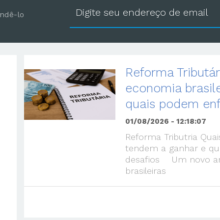
ondê-lo
Reforma Tributár
economia brasil
quais podem enf
01/08/2026 - 12:18:07
Reforma Tributria Quai
tendem a ganhar e qu
desafios Um novo am
brasileiras