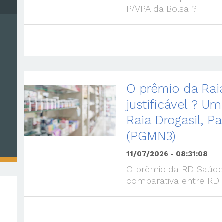
P/VPA da Bolsa ?
O prêmio da Raia
justificável ? U
Raia Drogasil, P
(PGMN3)
11/07/2026 - 08:31:08
O prêmio da RD Saúde 
comparativa entre RD 