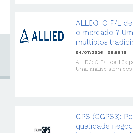
ALLD3: O P/L de
o mercado ? Um
múltiplos tradici
04/07/2026 - 09:59:16
ALLD3: O P/L de 1,3x
Uma análise além dos m
GPS (GGPS3): Po
qualidade negoc