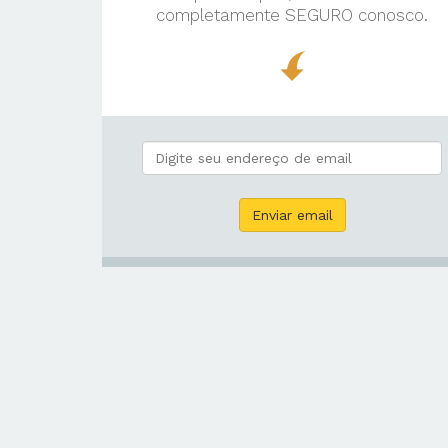
completamente SEGURO conosco.
reply
Enviar email