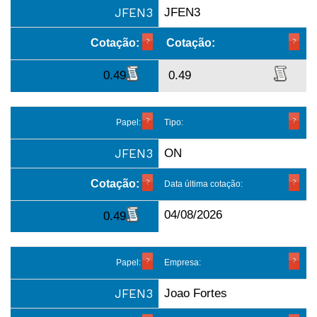
JFEN3
JFEN3
Cotação:
Cotação:
0.49
0.49
Papel:
Tipo:
JFEN3
ON
Cotação:
Data última cotação:
04/08/2026
0.49
Papel:
Empresa:
JFEN3
Joao Fortes