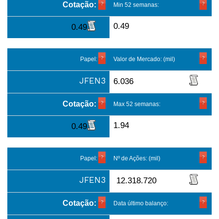
Cotação:
Min 52 semanas:
0.49
0.49
Papel:
Valor de Mercado: (mil)
JFEN3
6.036
Cotação:
Max 52 semanas:
1.94
0.49
Papel:
Nº de Ações: (mil)
JFEN3
12.318.720
Cotação:
Data último balanço: