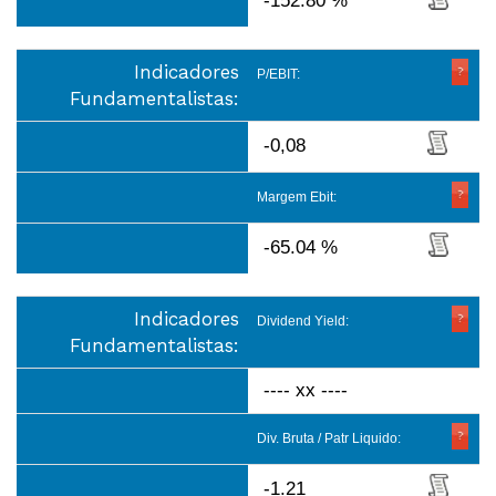
-152.80 %
Indicadores
P/EBIT:
Fundamentalistas:
-0,08
Margem Ebit:
-65.04 %
Indicadores
Dividend Yield:
Fundamentalistas:
---- xx ----
Div. Bruta / Patr Liquido:
-1.21