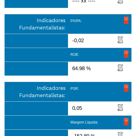
---- xx ----
Indicadores
P/VPA:
Fundamentalistas:
-0,02
ROE:
64.98 %
Indicadores
PSR:
Fundamentalistas:
0,05
Margem Líquida: