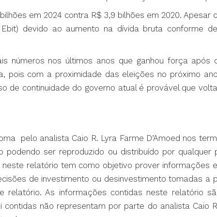
,4 bilhões em 2024 contra R$ 3,9 bilhões em 2020. Apesa
e Ebit) devido ao aumento na dívida bruta conforme d
ais números nos últimos anos que ganhou força após 
pois com a proximidade das eleições no próximo ano
so de continuidade do governo atual é provável que vol
noma pelo analista Caio R. Lyra Farme D’Amoed nos termos
ão podendo ser reproduzido ou distribuído por qualquer
s neste relatório tem como objetivo prover informações
decisões de investimento ou desinvestimento tomadas a p
e relatório. As informações contidas neste relatório 
ui contidas não representam por parte do analista Caio 