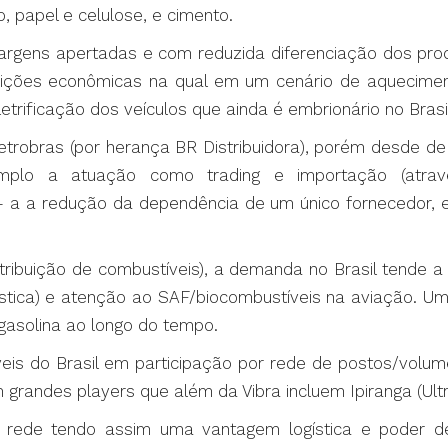
, papel e celulose, e cimento.
gens apertadas e com reduzida diferenciação dos prod
ições econômicas na qual em um cenário de aquecime
trificação dos veículos que ainda é embrionário no Bras
trobras (por herança BR Distribuidora), porém desde de
plo a atuação como trading e importação (atra
 - a a redução da dependência de um único fornecedor, 
stribuição de combustíveis), a demanda no Brasil tende
stica) e atenção ao SAF/biocombustíveis na aviação. Um
gasolina ao longo do tempo.
íveis do Brasil em participação por rede de postos/vol
andes players que além da Vibra incluem Ipiranga (Ultra
e rede tendo assim uma vantagem logística e poder 