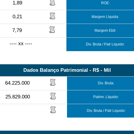
1,89
ROE:
0,21
Margem Líquida:
7,79
Margem Ebit:
---- xx ----
Div. Bruta / Patr Liquido:
Dados Balanço Patrimonial - R$ - Mil
64.225.000
Div. Bruta:
25.829.000
Patrim. Líquido:
Div. Bruta / Patr Liquido: