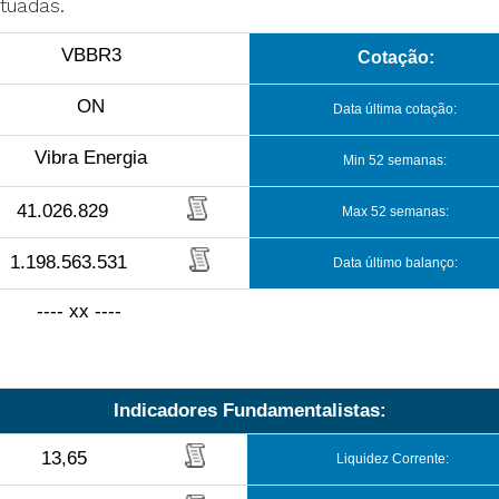
tuadas.
VBBR3
Cotação:
ON
Data última cotação:
Vibra Energia
Min 52 semanas:
41.026.829
Max 52 semanas:
1.198.563.531
Data último balanço:
---- xx ----
Indicadores Fundamentalistas:
13,65
Liquidez Corrente: