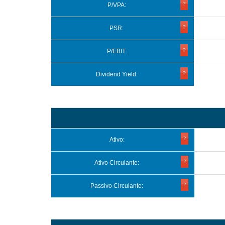
P/VPA:
PSR:
P/EBIT:
Dividend Yield:
Ativo:
Ativo Circulante:
Passivo Circulante: