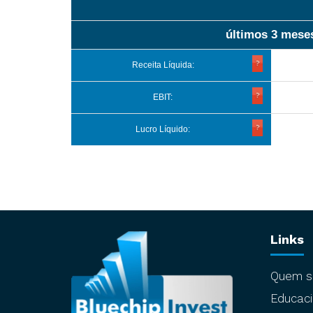
últimos 3 mese
Receita Líquida:
EBIT:
Lucro Líquido:
Links
Quem 
Educaci