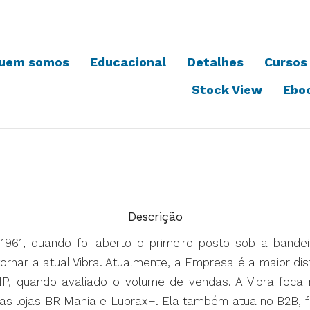
uem somos
Educacional
Detalhes
Cursos
Stock View
Ebo
Descrição
961, quando foi aberto o primeiro posto sob a bandeira
tornar a atual Vibra. Atualmente, a Empresa é a maior dis
NP, quando avaliado o volume de vendas. A Vibra foca n
 das lojas BR Mania e Lubrax+. Ela também atua no B2B, 