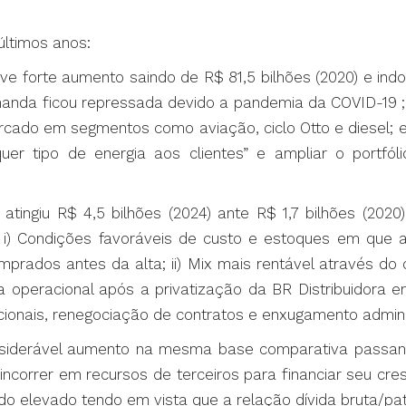
últimos anos:
e forte aumento saindo de R$ 81,5 bilhões (2020) e indo 
manda ficou repressada devido a pandemia da COVID-19 ; 
ercado em segmentos como aviação, ciclo Otto e diesel; e
er tipo de energia aos clientes” e ampliar o portfóli
ingiu R$ 4,5 bilhões (2024) ante R$ 1,7 bilhões (202
de: i) Condições favoráveis de custo e estoques em que
comprados antes da alta; ii) Mix mais rentável através 
ência operacional após a privatização da BR Distribuidor
onais, renegociação de contratos e enxugamento adminis
considerável aumento na mesma base comparativa passan
u incorrer em recursos de terceiros para financiar seu c
do elevado tendo em vista que a relação dívida bruta/pat