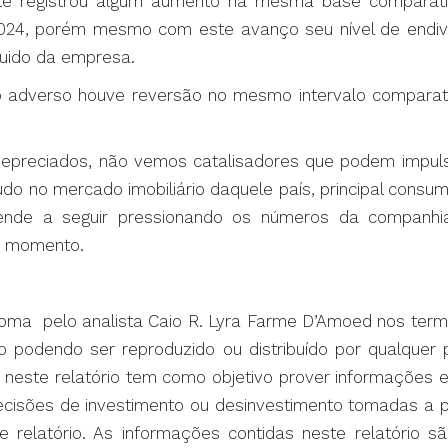
ste registrou algum aumento na mesma base compara
024, porém mesmo com este avanço seu nível de endivi
quido da empresa.
io adverso houve reversão no mesmo intervalo comparat
preciados, não vemos catalisadores que podem impulsio
udo no mercado imobiliário daquele país, principal cons
tende a seguir pressionando os números da companh
 momento.
noma pelo analista Caio R. Lyra Farme D’Amoed nos termos
ão podendo ser reproduzido ou distribuído por qualquer
s neste relatório tem como objetivo prover informações
decisões de investimento ou desinvestimento tomadas a p
e relatório. As informações contidas neste relatório 