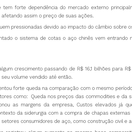
e tem forte dependência do mercado externo princip
 afetando assim o preço de suas ações.
guem pressionadas devido ao impacto do câmbio sobre o
antado o sistema de cotas o aço chinês vem entrando n
algum crescimento passando de R$ 16,1 bilhões para R
seu volume vendido até então.
esentou forte queda na comparação com o mesmo período 
fatores como: Queda nos preços das commodities e da si
ionou as margens da empresa, Custos elevados já qu
ontexto da siderurgia com a compra de chapas externas
 os setores consumidores de aço, como construção civil e