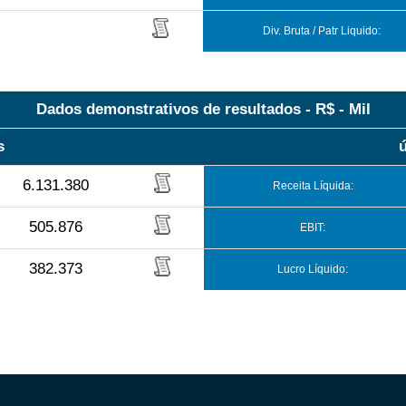
Div. Bruta / Patr Liquido:
Dados demonstrativos de resultados - R$ - Mil
s
6.131.380
Receita Líquida:
505.876
EBIT:
382.373
Lucro Líquido: