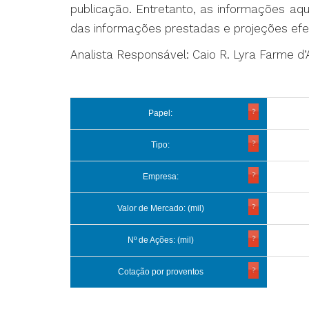
publicação. Entretanto, as informações aq
das informações prestadas e projeções efe
Analista Responsável: Caio R. Lyra Farme 
Papel:
Tipo:
Empresa:
Valor de Mercado: (mil)
Nº de Ações: (mil)
Cotação por proventos