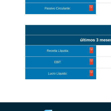
Passivo Circulante:
últimos 3 mese
Receita Líquida:
EBIT:
Lucro Líquido: