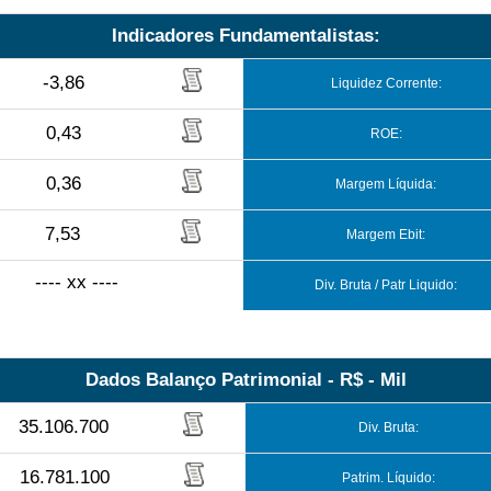
Indicadores Fundamentalistas:
-3,86
Liquidez Corrente:
0,43
ROE:
0,36
Margem Líquida:
7,53
Margem Ebit:
---- xx ----
Div. Bruta / Patr Liquido:
Dados Balanço Patrimonial - R$ - Mil
35.106.700
Div. Bruta:
16.781.100
Patrim. Líquido: