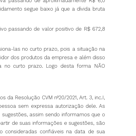
tiva passando de aproximadamente R$ 6,0
damento segue baixo já que a dívida bruta
ivo passando de valor positivo de R$ 672,8
na-las no curto prazo, pois a situação na
umidor dos produtos da empresa e além disso
ia no curto prazo. Logo desta forma NÃO
 da Resolução CVM nº20/2021, Art. 3, inc.I,
 pessoa sem expressa autorização dele. As
 e sugestões, assim sendo informamos que o
artir de suas informações e sugestões, são
são consideradas confiáveis na data de sua