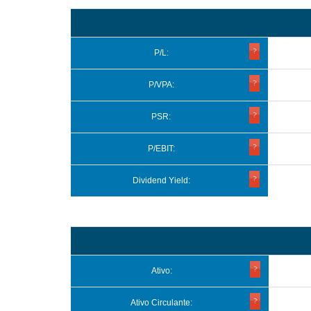
P/L:
P/VPA:
PSR:
P/EBIT:
Dividend Yield:
Ativo:
Ativo Circulante: