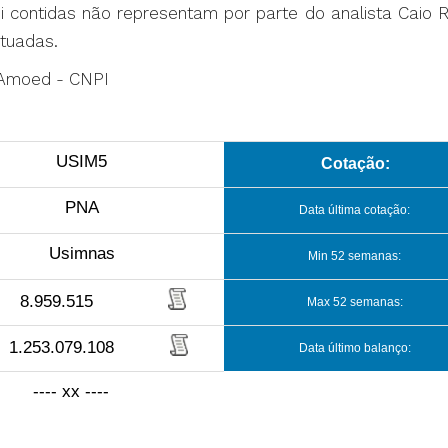
ui contidas não representam por parte do analista Caio 
tuadas.
d’Amoed - CNPI
USIM5
Cotação:
PNA
Data última cotação:
Usimnas
Min 52 semanas:
8.959.515
Max 52 semanas:
1.253.079.108
Data último balanço:
---- xx ----