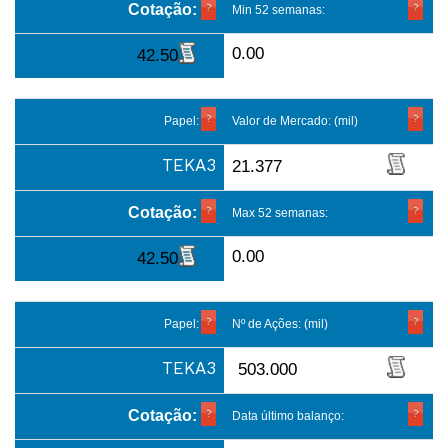
Cotação:
Min 52 semanas:
0.00
42.50
Papel:
Valor de Mercado: (mil)
TEKA3
21.377
Cotação:
Max 52 semanas:
0.00
42.50
Papel:
Nº de Ações: (mil)
TEKA3
503.000
Cotação:
Data último balanço: