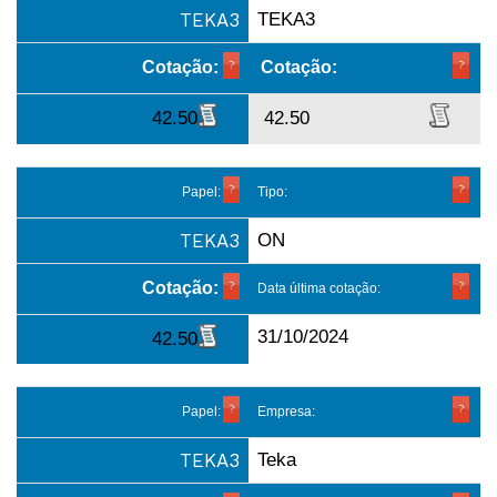
TEKA3
TEKA3
Cotação:
Cotação:
42.50
42.50
Papel:
Tipo:
TEKA3
ON
Cotação:
Data última cotação:
31/10/2024
42.50
Papel:
Empresa:
TEKA3
Teka