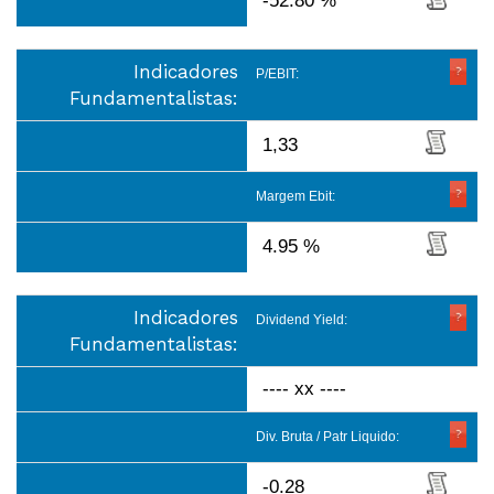
-52.80 %
Indicadores
P/EBIT:
Fundamentalistas:
1,33
Margem Ebit:
4.95 %
Indicadores
Dividend Yield:
Fundamentalistas:
---- xx ----
Div. Bruta / Patr Liquido:
-0.28