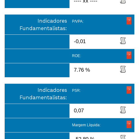
---- xx ----
Indicadores
P/VPA:
Fundamentalistas:
-0,01
ROE:
7.76 %
Indicadores
PSR:
Fundamentalistas:
0,07
Margem Líquida: