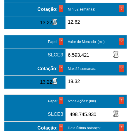
Cotação:
Min 52 semanas:
12.62
13.22
Papel:
Valor de Mercado: (mil)
SLCE3
6.593.421
Cotação:
Max 52 semanas:
19.32
13.22
Papel:
Nº de Ações: (mil)
SLCE3
498.745.930
Cotação:
Data último balanço: