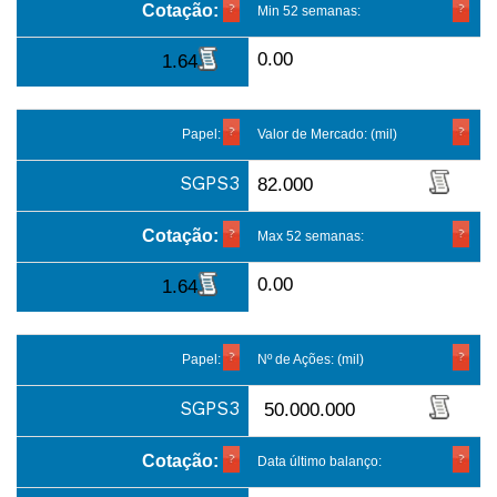
Cotação:
Min 52 semanas:
0.00
1.64
Papel:
Valor de Mercado: (mil)
SGPS3
82.000
Cotação:
Max 52 semanas:
0.00
1.64
Papel:
Nº de Ações: (mil)
SGPS3
50.000.000
Cotação:
Data último balanço: