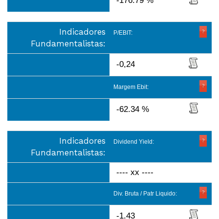
-176.79 %
Indicadores
P/EBIT:
Fundamentalistas:
-0,24
Margem Ebit:
-62.34 %
Indicadores
Dividend Yield:
Fundamentalistas:
---- xx ----
Div. Bruta / Patr Liquido:
-1.43