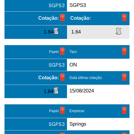
SGPS3
SGPS3
Cotação:
Cotação:
1.64
1.64
Papel:
Tipo:
SGPS3
ON
Cotação:
Data última cotação:
15/08/2024
1.64
Papel:
Empresa:
SGPS3
Springs