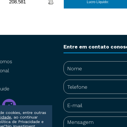
208.581
Lucro Líquido:
Entre em contato conos
somos
onal
uide
de cookies, entre outras
cidade
, ao continuar
olítica de Privacidade
e
eChip Investiment.