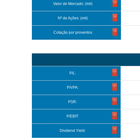
Valor de Mercado: (mil)
Nº de Ações: (mil)
Cotação por proventos
P/L:
P/VPA:
PSR:
P/EBIT:
Dividend Yield: