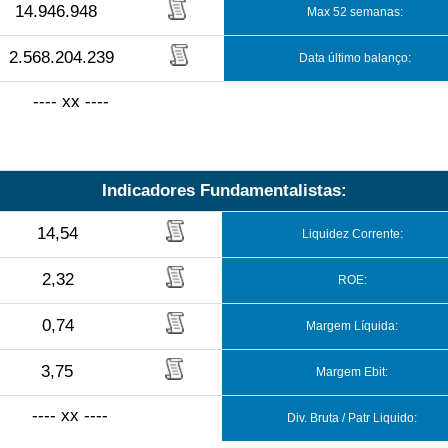
14.946.948
Max 52 semanas:
2.568.204.239
Data último balanço:
---- xx ----
Indicadores Fundamentalistas:
14,54
Liquidez Corrente:
2,32
ROE:
0,74
Margem Líquida:
3,75
Margem Ebit:
---- xx ----
Div. Bruta / Patr Liquido: