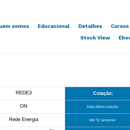
uem somos
Educacional
Detalhes
Cursos
Stock View
Ebo
REDE3
Cotação:
ON
Data última cotação:
Rede Energia
Min 52 semanas: