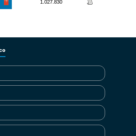
1.027.830
co