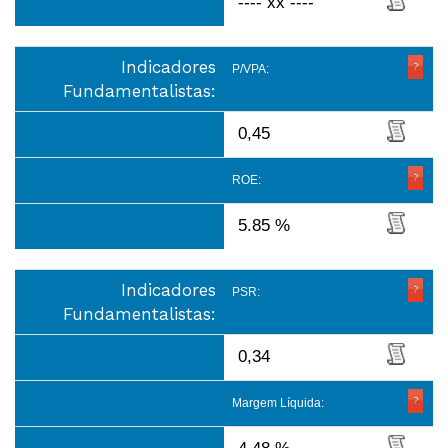
---- xx ----
Indicadores
P/VPA:
Fundamentalistas:
0,45
ROE:
5.85 %
Indicadores
PSR:
Fundamentalistas:
0,34
Margem Líquida: