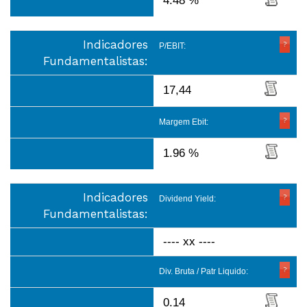
4.48 %
Indicadores
P/EBIT:
Fundamentalistas:
17,44
Margem Ebit:
1.96 %
Indicadores
Dividend Yield:
Fundamentalistas:
---- xx ----
Div. Bruta / Patr Liquido:
0.14