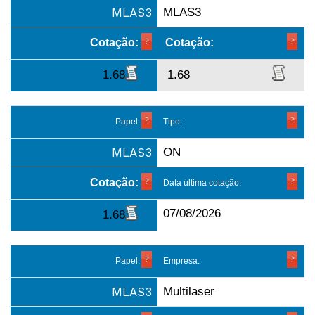
MLAS3
MLAS3
Cotação:
Cotação:
1.68
1.68
Papel:
Tipo:
MLAS3
ON
Cotação:
Data última cotação:
07/08/2026
1.68
Papel:
Empresa:
MLAS3
Multilaser