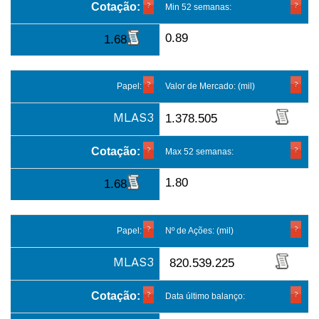
Cotação:
Min 52 semanas:
0.89
1.68
Papel:
Valor de Mercado: (mil)
MLAS3
1.378.505
Cotação:
Max 52 semanas:
1.80
1.68
Papel:
Nº de Ações: (mil)
MLAS3
820.539.225
Cotação:
Data último balanço: