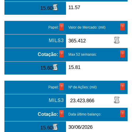
11.57
15.60
Papel:
Valor de Mercado: (mil)
MILS3
365.412
Cotação:
Max 52 semanas:
15.81
15.60
Papel:
Nº de Ações: (mil)
MILS3
23.423.866
Cotação:
Data último balanço:
30/06/2026
15.60