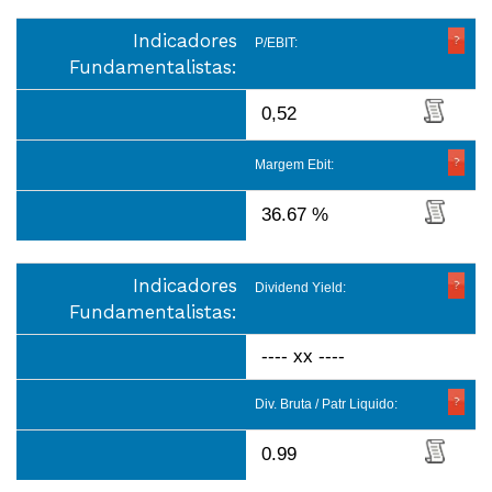
Indicadores
P/EBIT:
Fundamentalistas:
0,52
Margem Ebit:
36.67 %
Indicadores
Dividend Yield:
Fundamentalistas:
---- xx ----
Div. Bruta / Patr Liquido:
0.99