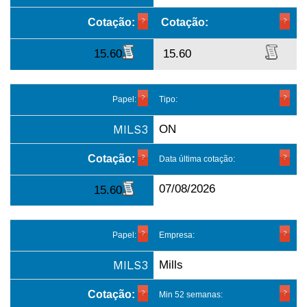
Cotação:
Cotação:
15.60
15.60
Papel:
Tipo:
MILS3
ON
Cotação:
Data última cotação:
07/08/2026
15.60
Papel:
Empresa:
MILS3
Mills
Cotação:
Min 52 semanas: