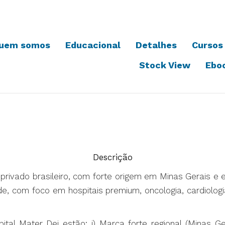
uem somos
Educacional
Detalhes
Cursos
Stock View
Ebo
Descrição
 privado brasileiro, com forte origem em Minas Gerais e
e, com foco em hospitais premium, oncologia, cardiologi
tal Mater Dei estão: i) Marca forte regional (Minas Ger