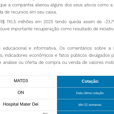
zer que a companhia alienou alguns dos seus ativos como
da de recursos em seu caixa.
u R$ 110,5 milhões em 2025 tendo queda assim de -23
uve importante recuperação como resultado de iniciativ
te educacional e informativa. Os comentários sobre a
s, indicadores econômicos e fatos públicos divulgados
e análise ou oferta de compra ou venda de valores mobil
MATD3
Cotação:
ON
Data última cotação:
Hospital Mater Dei
Min 52 semanas: