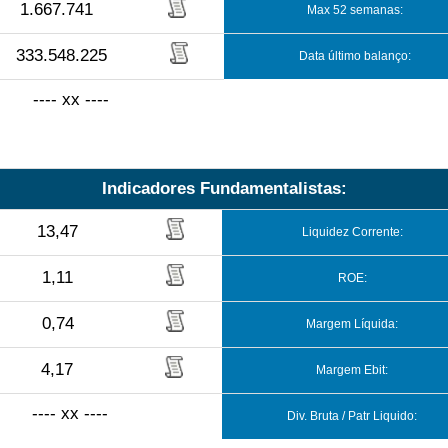
1.667.741
Max 52 semanas:
333.548.225
Data último balanço:
---- xx ----
Indicadores Fundamentalistas:
13,47
Liquidez Corrente:
1,11
ROE:
0,74
Margem Líquida:
4,17
Margem Ebit:
---- xx ----
Div. Bruta / Patr Liquido: