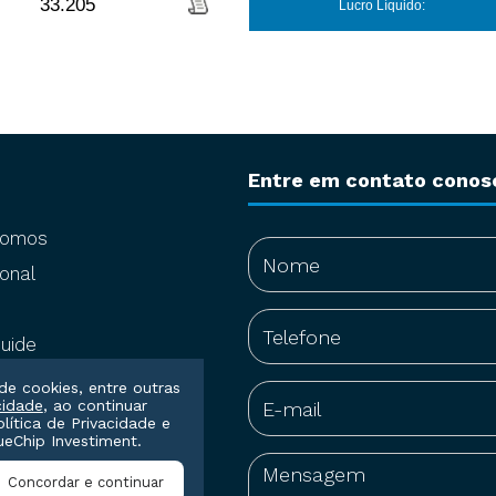
33.205
Lucro Líquido:
Entre em contato conos
somos
onal
uide
de cookies, entre outras
cidade
, ao continuar
olítica de Privacidade
e
eChip Investiment.
Concordar e continuar