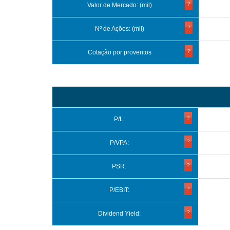
Valor de Mercado: (mil)
Nº de Ações: (mil)
Cotação por proventos
P/L:
P/VPA:
PSR:
P/EBIT:
Dividend Yield: