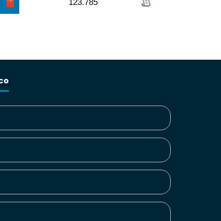
123.785
co