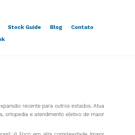
Stock Guide
Blog
Contato
ok
 expansão recente para outros estados. Atua
a, ortopedia e atendimento eletivo de maior
ais); ii) Foco em alta complexidade (maior