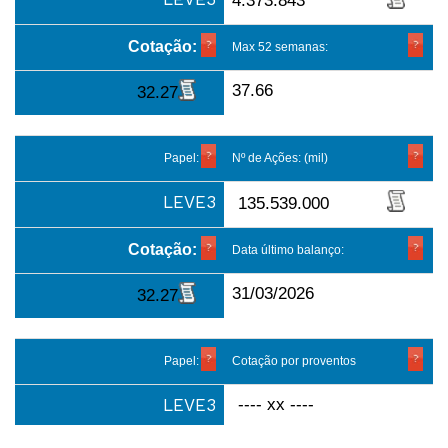
4.373.843
Cotação:
Max 52 semanas:
37.66
32.27
Papel:
Nº de Ações: (mil)
LEVE3
135.539.000
Cotação:
Data último balanço:
31/03/2026
32.27
Papel:
Cotação por proventos
LEVE3
---- xx ----