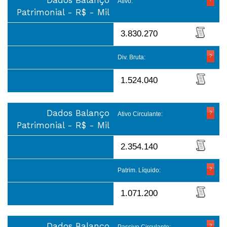
Dados Balanço
Ativo:
Patrimonial - R$ - Mil
3.830.270
Div. Bruta:
1.524.040
Dados Balanço
Ativo Circulante:
Patrimonial - R$ - Mil
2.354.140
Patrim. Líquido:
1.071.200
Dados Balanço