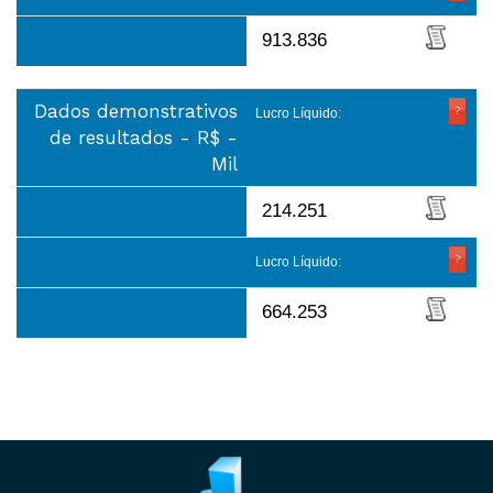
913.836
Dados demonstrativos
Lucro Líquido:
de resultados - R$ -
Mil
214.251
Lucro Líquido:
664.253