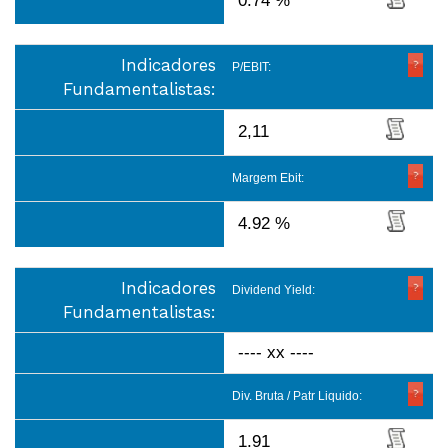
0.74 %
Indicadores
P/EBIT:
Fundamentalistas:
2,11
Margem Ebit:
4.92 %
Indicadores
Dividend Yield:
Fundamentalistas:
---- xx ----
Div. Bruta / Patr Liquido:
1.91