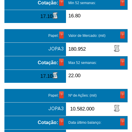
Cotação:
Min 52 semanas:
16.80
17.10
Papel:
Valor de Mercado: (mil)
JOPA3
180.952
Cotação:
Max 52 semanas:
22.00
17.10
Papel:
Nº de Ações: (mil)
JOPA3
10.582.000
Cotação:
Data último balanço: