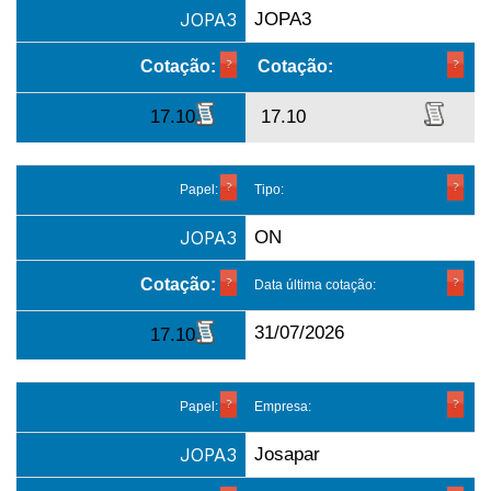
JOPA3
JOPA3
Cotação:
Cotação:
17.10
17.10
Papel:
Tipo:
JOPA3
ON
Cotação:
Data última cotação:
31/07/2026
17.10
Papel:
Empresa:
JOPA3
Josapar