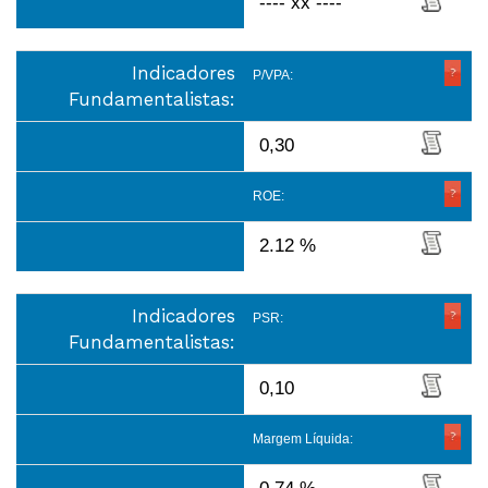
---- xx ----
Indicadores
P/VPA:
Fundamentalistas:
0,30
ROE:
2.12 %
Indicadores
PSR:
Fundamentalistas:
0,10
Margem Líquida: