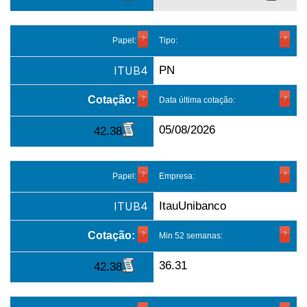
Papel:
Tipo:
ITUB4
PN
Cotação:
Data última cotação:
05/08/2026
42.38
Papel:
Empresa:
ITUB4
ItauUnibanco
Cotação:
Min 52 semanas:
36.31
42.38