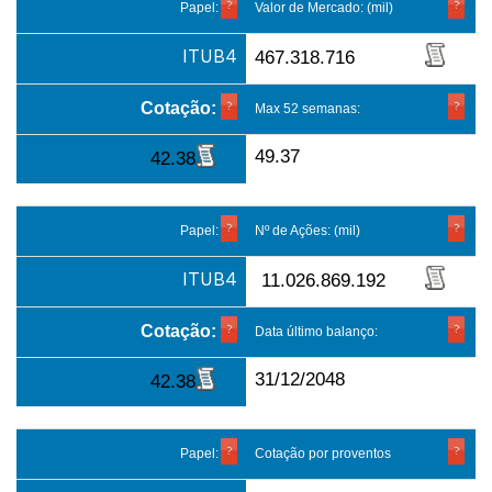
Papel:
Valor de Mercado: (mil)
ITUB4
467.318.716
Cotação:
Max 52 semanas:
49.37
42.38
Papel:
Nº de Ações: (mil)
ITUB4
11.026.869.192
Cotação:
Data último balanço:
31/12/2048
42.38
Papel:
Cotação por proventos