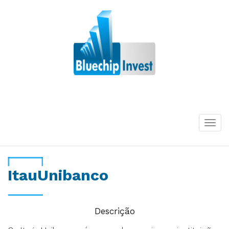
Desde 2011
Togg
navi
ItauUnibanco
Descrição