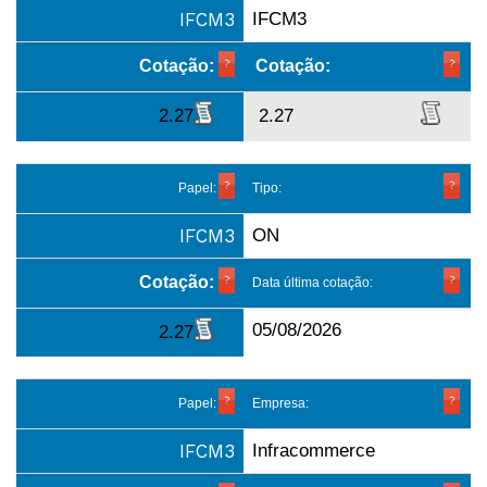
IFCM3
IFCM3
Cotação:
Cotação:
2.27
2.27
Papel:
Tipo:
IFCM3
ON
Cotação:
Data última cotação:
05/08/2026
2.27
Papel:
Empresa:
IFCM3
Infracommerce