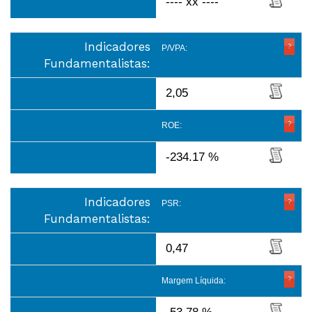
---- xx ----
Indicadores
P/VPA:
Fundamentalistas:
2,05
ROE:
-234.17 %
Indicadores
PSR:
Fundamentalistas:
0,47
Margem Líquida: