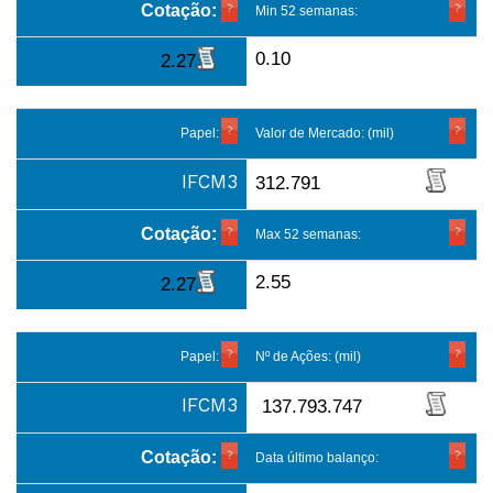
Cotação:
Min 52 semanas:
0.10
2.27
Papel:
Valor de Mercado: (mil)
IFCM3
312.791
Cotação:
Max 52 semanas:
2.55
2.27
Papel:
Nº de Ações: (mil)
IFCM3
137.793.747
Cotação:
Data último balanço: