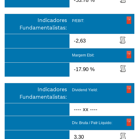
-53.78 %
Indicadores
P/EBIT:
Fundamentalistas:
-2,63
Margem Ebit:
-17.90 %
Indicadores
Dividend Yield:
Fundamentalistas:
---- xx ----
Div. Bruta / Patr Liquido:
3.30