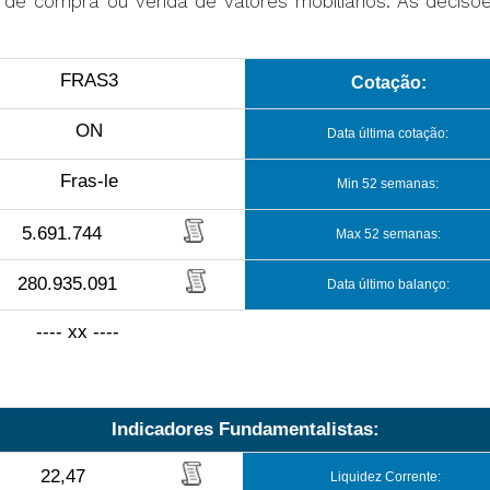
ta de compra ou venda de valores mobiliários. As decis
FRAS3
Cotação:
ON
Data última cotação:
Fras-le
Min 52 semanas:
5.691.744
Max 52 semanas:
280.935.091
Data último balanço:
---- xx ----
Indicadores Fundamentalistas:
22,47
Liquidez Corrente: