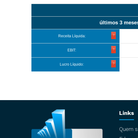
últimos 3 mese
Receita Líquida:
EBIT:
Lucro Líquido:
Links
Quem 