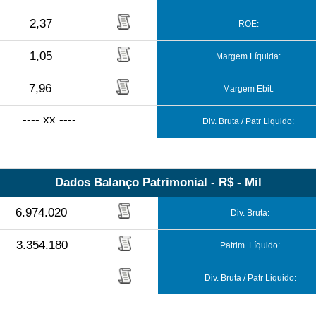
2,37
ROE:
1,05
Margem Líquida:
7,96
Margem Ebit:
---- xx ----
Div. Bruta / Patr Liquido:
Dados Balanço Patrimonial - R$ - Mil
6.974.020
Div. Bruta:
3.354.180
Patrim. Líquido:
Div. Bruta / Patr Liquido: