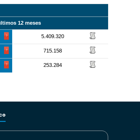
últimos 12 meses
5.409.320
715.158
253.284
co