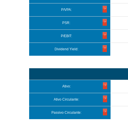
P/VPA:
PSR:
P/EBIT:
Dividend Yield:
Ativo:
Ativo Circulante:
Passivo Circulante: