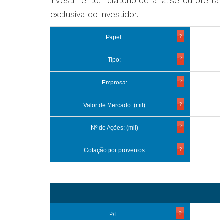
investimento, relatório de análise ou ofer
exclusiva do investidor.
Papel:
Tipo:
Empresa:
Valor de Mercado: (mil)
Nº de Ações: (mil)
Cotação por proventos
P/L: