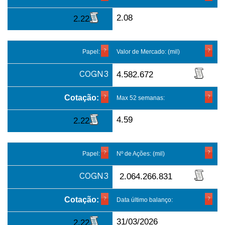
2.08
2.22
Papel:
Valor de Mercado: (mil)
COGN3
4.582.672
Cotação:
Max 52 semanas:
4.59
2.22
Papel:
Nº de Ações: (mil)
COGN3
2.064.266.831
Cotação:
Data último balanço:
31/03/2026
2.22