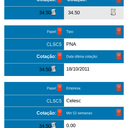
34.50
34.50
Papel:
Tipo:
CLSC5
PNA
Cotação:
Data última cotação:
18/10/2011
34.50
Papel:
Empresa:
CLSC5
Celesc
Cotação:
Min 52 semanas:
0.00
34.50