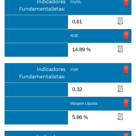
Indicadores
P/VPA:
Fundamentalistas:
0,61
ROE:
14.89 %
Indicadores
PSR:
Fundamentalistas:
0,32
Margem Líquida:
5.86 %