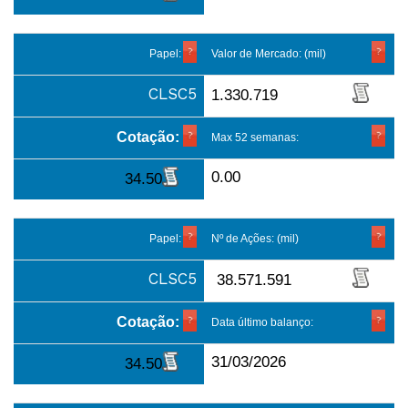
Papel:
Valor de Mercado: (mil)
CLSC5
1.330.719
Cotação:
Max 52 semanas:
0.00
34.50
Papel:
Nº de Ações: (mil)
CLSC5
38.571.591
Cotação:
Data último balanço:
31/03/2026
34.50