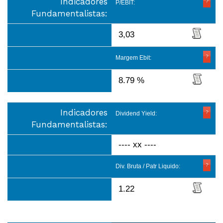
Indicadores
P/EBIT:
Fundamentalistas:
3,03
Margem Ebit:
8.79 %
Indicadores
Dividend Yield:
Fundamentalistas:
---- xx ----
Div. Bruta / Patr Liquido:
1.22