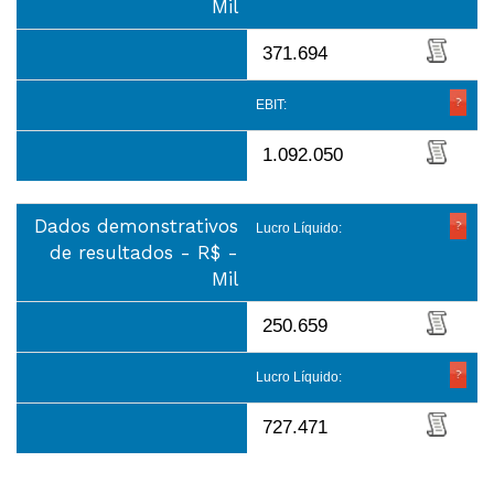
Mil
371.694
EBIT:
1.092.050
Dados demonstrativos
Lucro Líquido:
de resultados - R$ -
Mil
250.659
Lucro Líquido:
727.471