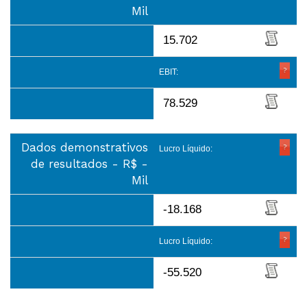
Mil
15.702
EBIT:
78.529
Dados demonstrativos
Lucro Líquido:
de resultados - R$ -
Mil
-18.168
Lucro Líquido:
-55.520