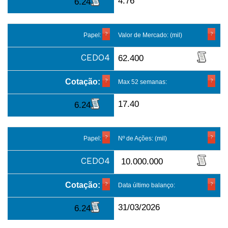
4.76
6.24
Papel:
Valor de Mercado: (mil)
CEDO4
62.400
Cotação:
Max 52 semanas:
17.40
6.24
Papel:
Nº de Ações: (mil)
CEDO4
10.000.000
Cotação:
Data último balanço:
31/03/2026
6.24