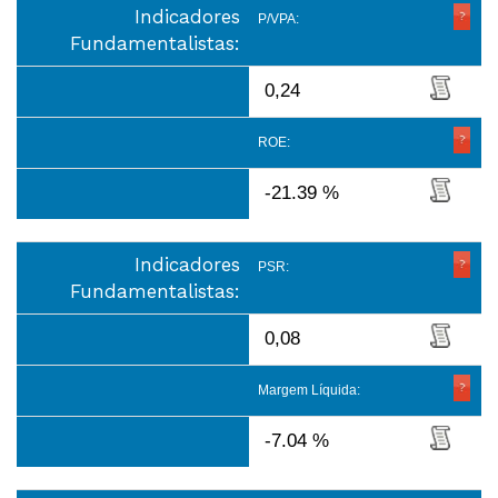
Indicadores
P/VPA:
Fundamentalistas:
0,24
ROE:
-21.39 %
Indicadores
PSR:
Fundamentalistas:
0,08
Margem Líquida:
-7.04 %