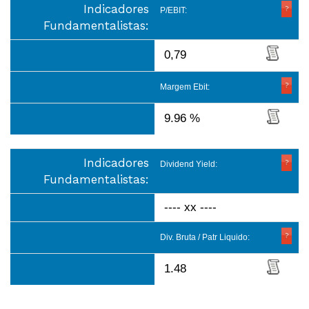
Indicadores
P/EBIT:
Fundamentalistas:
0,79
Margem Ebit:
9.96 %
Indicadores
Dividend Yield:
Fundamentalistas:
---- xx ----
Div. Bruta / Patr Liquido:
1.48