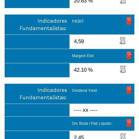
20.63 %
Indicadores
P/EBIT:
Fundamentalistas:
4,59
Margem Ebit:
42.10 %
Indicadores
Dividend Yield:
Fundamentalistas:
---- xx ----
Div. Bruta / Patr Liquido:
2.45