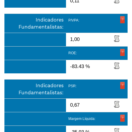
0,11
Indicadores
P/VPA:
Fundamentalistas:
1,00
ROE:
-83.43 %
Indicadores
PSR:
Fundamentalistas:
0,67
Margem Líquida: