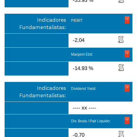
-35.93 %
Indicadores
P/EBIT:
Fundamentalistas:
-2,04
Margem Ebit:
-14.93 %
Indicadores
Dividend Yield:
Fundamentalistas:
---- xx ----
Div. Bruta / Patr Liquido:
-0.70