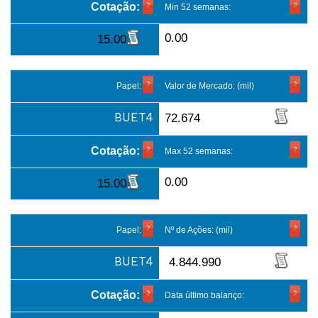
Cotação:
Min 52 semanas:
0.00
15.00
Papel:
Valor de Mercado: (mil)
BUET4
72.674
Cotação:
Max 52 semanas:
0.00
15.00
Papel:
Nº de Ações: (mil)
BUET4
4.844.990
Cotação:
Data último balanço: