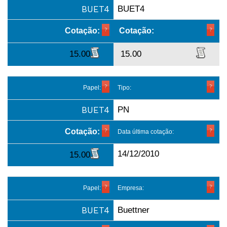
BUET4
BUET4
Cotação:
Cotação:
15.00
15.00
Papel:
Tipo:
BUET4
PN
Cotação:
Data última cotação:
14/12/2010
15.00
Papel:
Empresa:
BUET4
Buettner