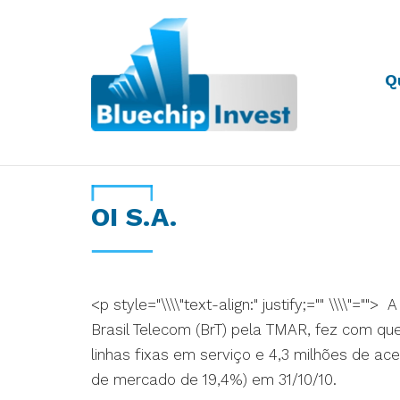
Q
Desde 2011
OI S.A.
<p style="\\\\"text-align:" justify;="" \\\\"=
Brasil Telecom (BrT) pela TMAR, fez com qu
linhas fixas em serviço e 4,3 milhões de ac
de mercado de 19,4%) em 31/10/10.