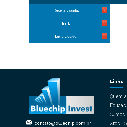
Receita Líquida:
EBIT:
Lucro Líquido:
Links
Quem 
Educaci
Cursos
contato@bluechip.com.br
Stock G