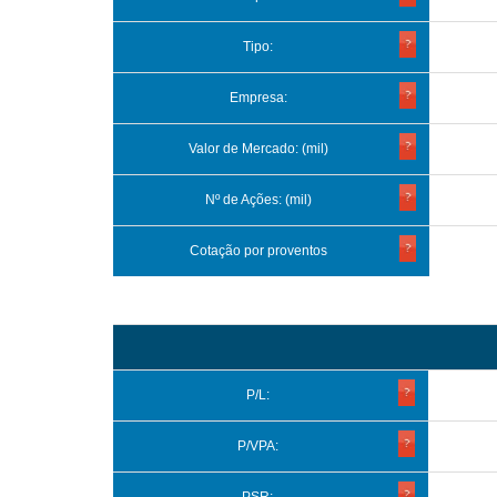
Tipo:
Empresa:
Valor de Mercado: (mil)
Nº de Ações: (mil)
Cotação por proventos
P/L:
P/VPA: