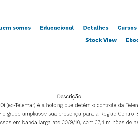
uem somos
Educacional
Detalhes
Cursos
Stock View
Ebo
Descrição
""> A Oi (ex-Telemar) é a holding que detém o controle da T
e o grupo ampliasse sua presença para a Região Centro-
essos em banda larga até 30/9/10, com 37,4 milhões de as