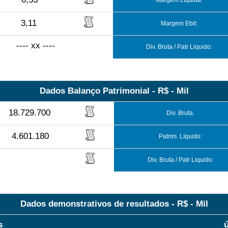
Margem Líquida:
3,11
Margem Ebit:
---- xx ----
Div. Bruta / Patr Liquido:
Dados Balanço Patrimonial - R$ - Mil
18.729.700
Div. Bruta:
4.601.180
Patrim. Líquido:
Div. Bruta / Patr Liquido:
Dados demonstrativos de resultados - R$ - Mil
s