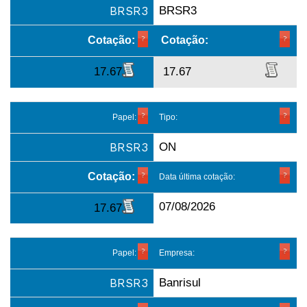
BRSR3
BRSR3
Cotação:
Cotação:
17.67
17.67
Papel:
Tipo:
BRSR3
ON
Cotação:
Data última cotação:
07/08/2026
17.67
Papel:
Empresa:
BRSR3
Banrisul