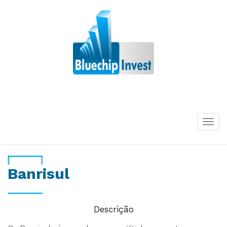
Desde 2011
Togg
navi
Banrisul
Descrição