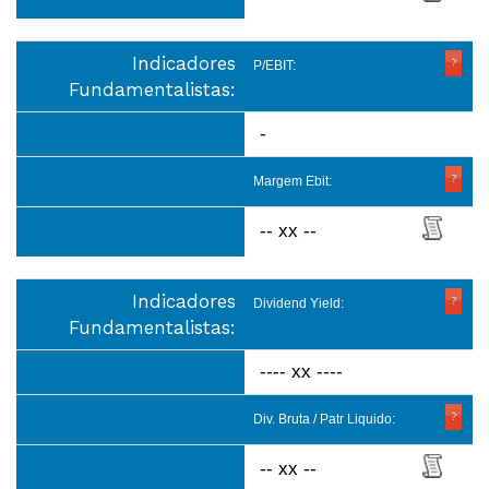
Indicadores
P/EBIT:
Fundamentalistas:
-
Margem Ebit:
-- xx --
Indicadores
Dividend Yield:
Fundamentalistas:
---- xx ----
Div. Bruta / Patr Liquido:
-- xx --