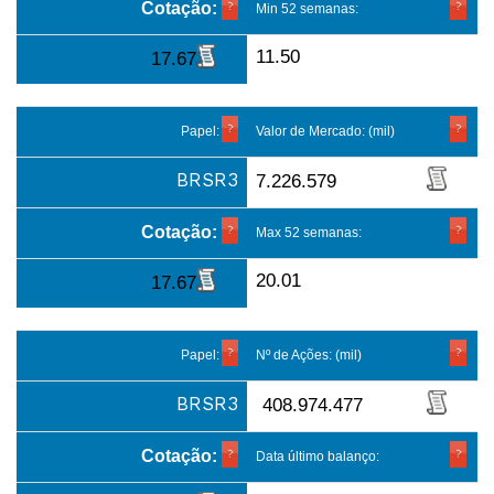
Cotação:
Min 52 semanas:
11.50
17.67
Papel:
Valor de Mercado: (mil)
BRSR3
7.226.579
Cotação:
Max 52 semanas:
20.01
17.67
Papel:
Nº de Ações: (mil)
BRSR3
408.974.477
Cotação:
Data último balanço: