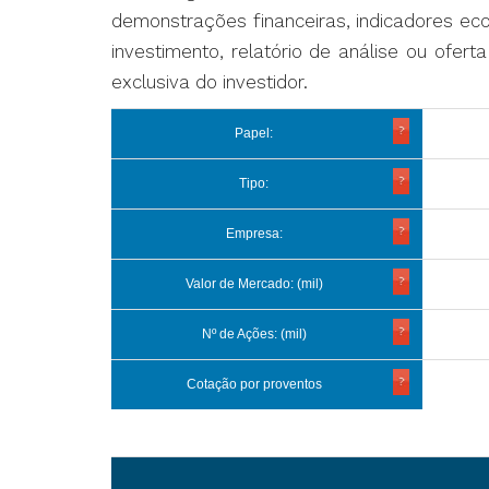
demonstrações financeiras, indicadores e
investimento, relatório de análise ou ofer
exclusiva do investidor.
Papel:
Tipo:
Empresa:
Valor de Mercado: (mil)
Nº de Ações: (mil)
Cotação por proventos