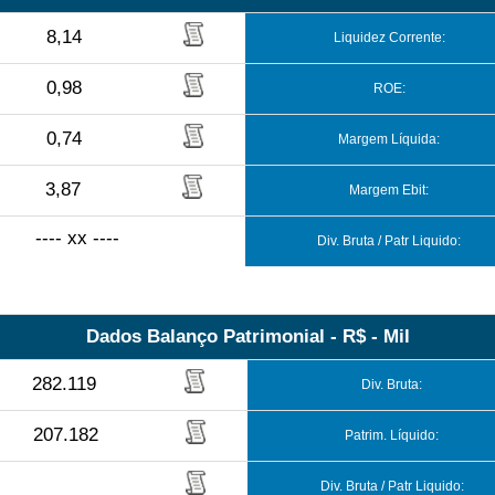
8,14
Liquidez Corrente:
0,98
ROE:
0,74
Margem Líquida:
3,87
Margem Ebit:
---- xx ----
Div. Bruta / Patr Liquido:
Dados Balanço Patrimonial - R$ - Mil
282.119
Div. Bruta:
207.182
Patrim. Líquido:
Div. Bruta / Patr Liquido: