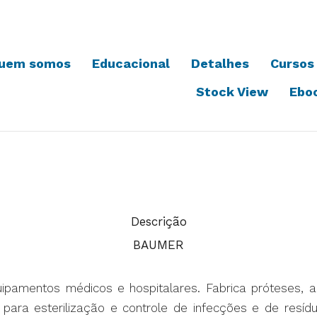
uem somos
Educacional
Detalhes
Cursos
Stock View
Ebo
Descrição
BAUMER
amentos médicos e hospitalares. Fabrica próteses, ac
para esterilização e controle de infecções e de resíduos