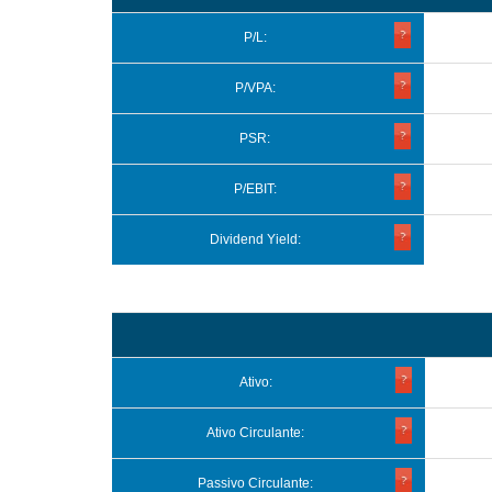
P/L:
P/VPA:
PSR:
P/EBIT:
Dividend Yield:
Ativo:
Ativo Circulante:
Passivo Circulante: