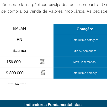
conômicos e fatos públicos divulgados pela companhia. 
ta de compra ou venda de valores mobiliários. As decis
BALM4
Cotação:
PN
Data última cotação:
Baumer
Min 52 semanas:
156.800
Max 52 semanas:
9.800.000
Data último balanço:
---- xx ----
Indicadores Fundamentalistas: