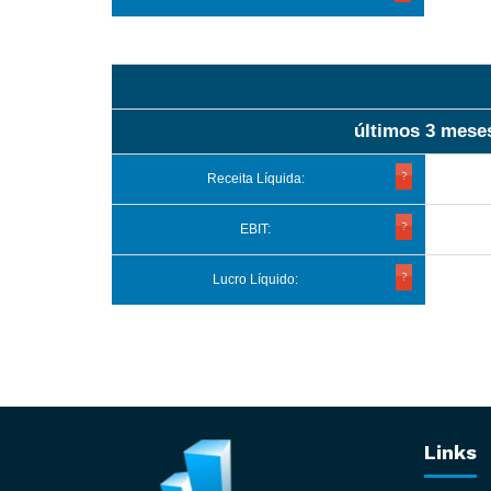
últimos 3 mese
Receita Líquida:
EBIT:
Lucro Líquido:
Links