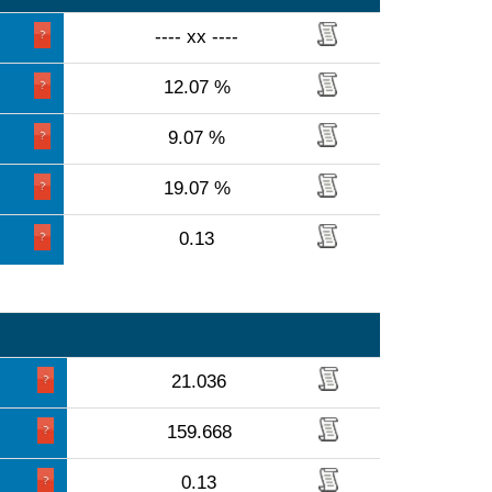
---- xx ----
12.07 %
9.07 %
19.07 %
0.13
21.036
159.668
0.13