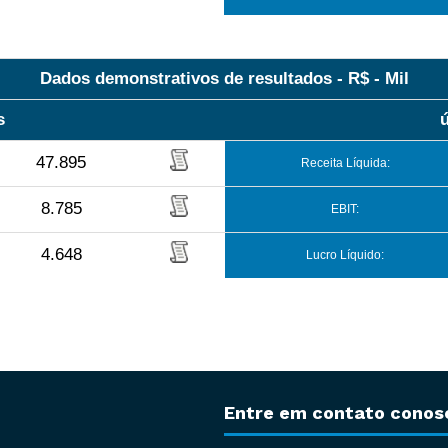
Dados demonstrativos de resultados - R$ - Mil
s
47.895
Receita Líquida:
8.785
EBIT:
4.648
Lucro Líquido:
Entre em contato conos