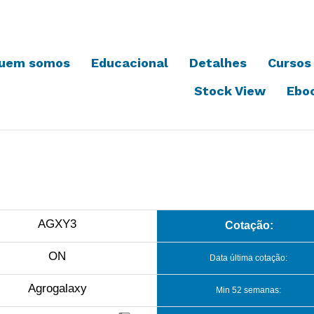
uem somos
Educacional
Detalhes
Cursos
Stock View
Ebo
AGXY3
Cotação:
ON
Data última cotação:
Agrogalaxy
Min 52 semanas: