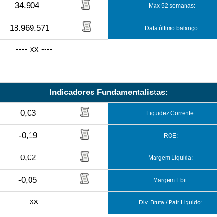
34.904
Max 52 semanas:
18.969.571
Data último balanço:
---- xx ----
Indicadores Fundamentalistas:
0,03
Liquidez Corrente:
-0,19
ROE:
0,02
Margem Líquida:
-0,05
Margem Ebit:
---- xx ----
Div. Bruta / Patr Liquido: