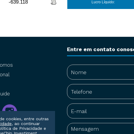
-639.118
Lucro Líquido:
Entre em contato conos
somos
onal
uide
de cookies, entre outras
cidade
, ao continuar
olítica de Privacidade
e
eChip Investiment.