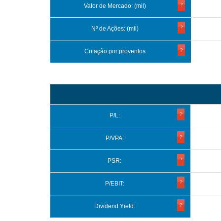
Valor de Mercado: (mil)
Nº de Ações: (mil)
Cotação por proventos
P/L:
P/VPA:
PSR:
P/EBIT:
Dividend Yield: