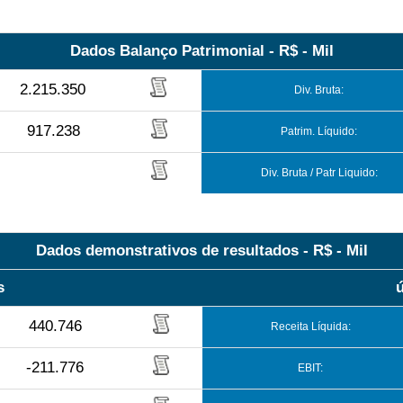
Dados Balanço Patrimonial - R$ - Mil
2.215.350
Div. Bruta:
917.238
Patrim. Líquido:
Div. Bruta / Patr Liquido:
Dados demonstrativos de resultados - R$ - Mil
s
440.746
Receita Líquida:
-211.776
EBIT: