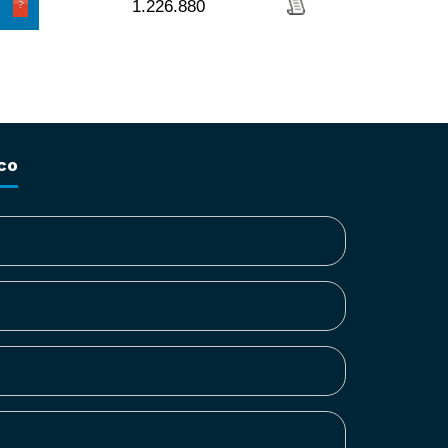
1.226.880
co